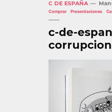
C DE ESPAÑA
Manu
Saltar
Comprar
Presentaciones
Ca
al
contenido
c-de-espa
corrupcio