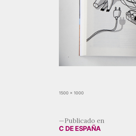
Tamaño
1500 × 1000
completo
Publicado en
C DE ESPAÑA