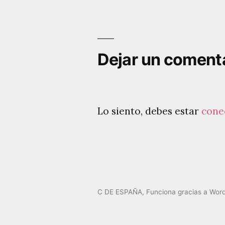
Navegación
de
entradas
Dejar un coment
Lo siento, debes estar
cone
C DE ESPAÑA
,
Funciona gracias a Wor